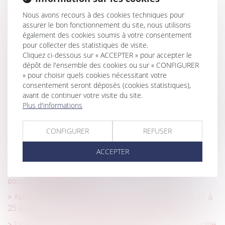
De nouvelles mesures concernant les congés payés des
travailleurs
Nous avons recours à des cookies techniques pour
assurer le bon fonctionnement du site, nous utilisons
Le bail commercial et le ravalement de façade
également des cookies soumis à votre consentement
pour collecter des statistiques de visite.
CFE 2021 : un acompte à payer au plus tard le 15 juin
Cliquez ci-dessous sur « ACCEPTER » pour accepter le
2021
dépôt de l'ensemble des cookies ou sur « CONFIGURER
Casino arrive sur Amazon Prime
» pour choisir quels cookies nécessitant votre
consentement seront déposés (cookies statistiques),
Déductibilité limitée pour la pension alimentaire versée à
avant de continuer votre visite du site.
un enfant majeur
Plus d'informations
Vente immobilière : Est-il possible de se rétracter avant le
compromis ?
CONFIGURER
REFUSER
La notion de bonne foi au sens de l’article 555 du code
ACCEPTER
civil
Attribution d’actions et restitution des cotisations
sociales : quel régime ?
Naissance -Congé de paternité : sa durée passe de 11 à
25 jours à compter du 1er juillet | service-public.fr
Licenciement pour absence prolongée : interdit si l’origine