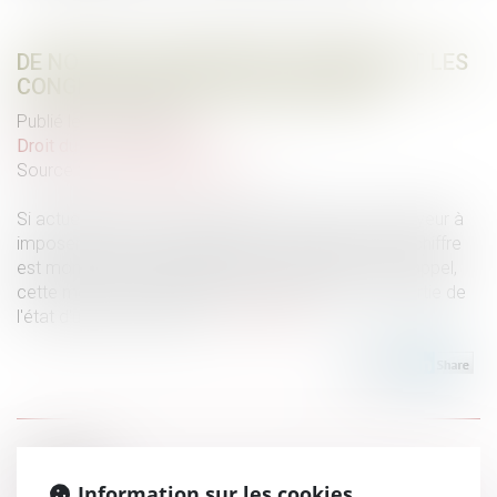
DE NOUVELLES MESURES CONCERNANT LES
CONGÉS PAYÉS DES TRAVAILLEURS
Publié le :
15/06/2021
Droit du travail - Salariés
Source :
www.boursorama.com
Si actuellement le gouvernement autorise un employeur à
imposer 6 jours de congé payé à son employé, ce chiffre
est monté à 8 jours depuis le 20 mai dernier. Pour rappel,
cette mesure s'inscrit dans le projet de loi lié à la sortie de
l'état d'urgence sanitaire...
Lire la suite
Historique
Information sur les cookies