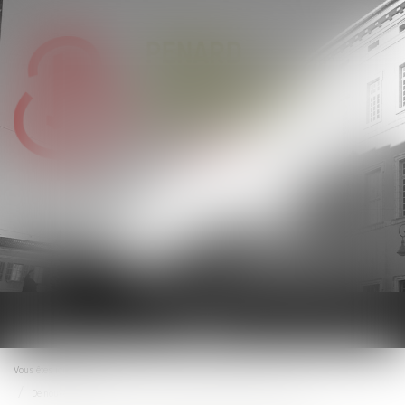
Ouvrir
le
menu
Vous êtes ici :
Accueil
De nouvelles mesures concernant les congés payés des travailleurs