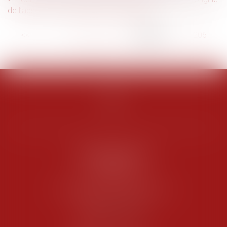
de l’absence est imputable à l’employeur
<<
<
...
201
202
203
204
205
206
207
...
>
>>
PENARD OOSTERLYNCK
BEVERAGGI
Hôtel de Sade, 21 rue de l’Observance
84200 CARPENTRAS
Tél :
04 90 63 16 00
Fax : 04 90 63 12 52