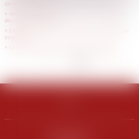
circuler pendant les JO ?
Arrêt de travail à la suite d'intempéries : indemnisation
des salariés du bâtiment
Euro 2024 et JO de Paris : un risque accru de violences
conjugales ?
La donation-partage : avantages et inconvénients
<<
<
...
70
71
72
73
74
75
76
...
>
>>
PENARD OOSTERLYNCK