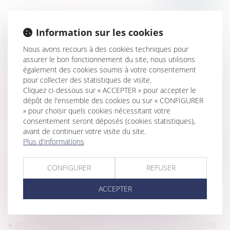
Information sur les cookies
Historique
Nous avons recours à des cookies techniques pour
La notion de parasitisme : une mise au point de la Cour
assurer le bon fonctionnement du site, nous utilisons
également des cookies soumis à votre consentement
de cassation
pour collecter des statistiques de visite.
Obligation d’information et de conseil : le vendeur doit
Cliquez ci-dessous sur « ACCEPTER » pour accepter le
prendre en compte les caractéristiques des matériaux
dépôt de l'ensemble des cookies ou sur « CONFIGURER
vendus et les conditions de transport
» pour choisir quels cookies nécessitant votre
consentement seront déposés (cookies statistiques),
Assurance chômage : la réforme attendra…
avant de continuer votre visite du site.
Plus d'informations
L’employeur ne peut pas imposer un contrat de travail à
temps partiel à un salarié victime d’un accident de travail
CONFIGURER
REFUSER
Diagnostic de performance énergétique -Passoires
thermiques : le DPE évolue au 1er juillet pour les petites
ACCEPTER
surfaces
Arrêt maladie : modalités de la contre-visite
Comment les salariés et leurs représentants pourront-ils