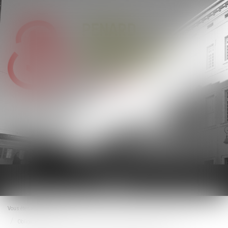
Ouvrir
le
menu
Vous êtes ici :
Accueil
Obligation d’information et de conseil : le vendeur doit prendre en compte les