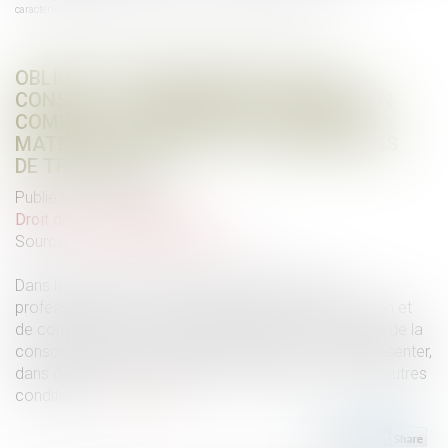
caractéristiques des matériaux vendus et les conditions de transport
OBLIGATION D’INFORMATION ET DE
CONSEIL : LE VENDEUR DOIT PRENDRE EN
COMPTE LES CARACTÉRISTIQUES DES
MATÉRIAUX VENDUS ET LES CONDITIONS
DE TRANSPORT
Publié le :
17/07/2024
Droit de la consommation
Source :
www.lemag-juridique.com
Dans le cadre d’un contrat de vente, le vendeur
professionnel est investi d’une obligation d’information et
de conseil. Ainsi, en vertu de l’article L.421-3 du Code de la
consommation, « les produits et services doivent présenter,
dans des conditions normales d’utilisation ou dans d’autres
conditions...
Lire la suite