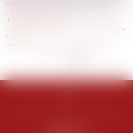
l’URSSAF
Violences conjugales : des outils pour vous aider à
intervenir auprès des victimes
Assurance des collectivités : l'Autorité de la concurrence
est saisie
Cession d'entreprise : que faire de la trésorerie ?
<<
<
...
81
82
83
84
85
86
87
...
>
>>
PENARD OOSTERLYNCK