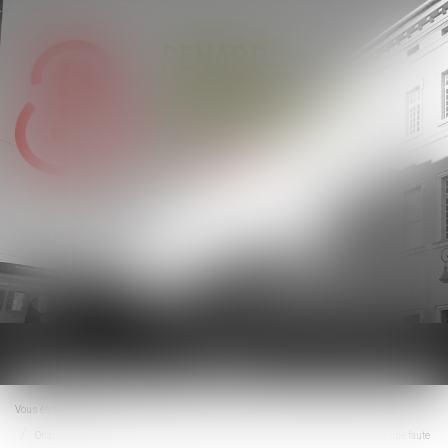
Ouvrir
le
menu
Vous êtes ici :
Accueil
Onanisme dans un véhicule professionnel : le licenciement n’est pas fondé sur une faute