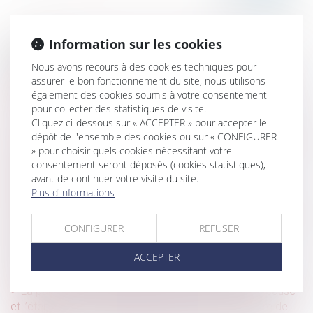
Information sur les cookies
Historique
Nous avons recours à des cookies techniques pour
Encres de tatouage FERBER TATTOO INK : attention,
assurer le bon fonctionnement du site, nous utilisons
également des cookies soumis à votre consentement
danger !
pour collecter des statistiques de visite.
PTZ : les nouvelles dispositions 2024
Cliquez ci-dessous sur « ACCEPTER » pour accepter le
dépôt de l'ensemble des cookies ou sur « CONFIGURER
Calcul du droit aux indemnités journalières : exclusion des
» pour choisir quels cookies nécessitant votre
salaires versés après l’arrêt de travail
consentement seront déposés (cookies statistiques),
Succession : qu’est-ce que la quotité disponible, qui
avant de continuer votre visite du site.
Plus d'informations
échappe aux héritiers réservataires ?
Projet de loi de simplification : mensualisation des loyers
CONFIGURER
REFUSER
pour les baux commerciaux
Onanisme dans un véhicule professionnel : le
ACCEPTER
licenciement n’est pas fondé sur une faute grave
La parfaite information du débiteur de la nature, la cause
et l’étendue de son obligation par la mise en demeure de