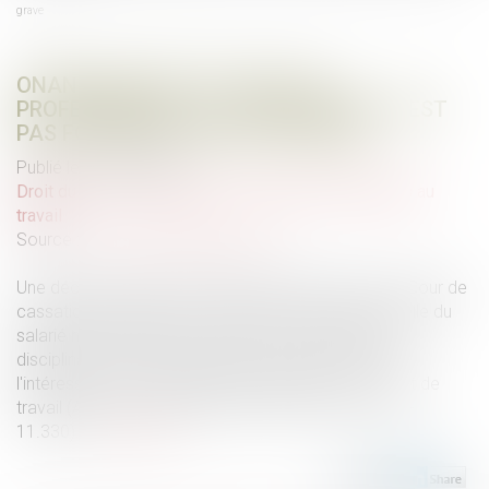
grave
ONANISME DANS UN VÉHICULE
PROFESSIONNEL : LE LICENCIEMENT N’EST
PAS FONDÉ SUR UNE FAUTE GRAVE
Publié le :
16/04/2024
Droit du travail - Employeurs
/
Relation individuelles au
travail
Source :
www.lemag-juridique.com
Une décision rendue par l’Assemblée plénière de la Cour de
cassation affirme qu’un motif tiré de la vie personnelle du
salarié ne peut justifier, en principe, un licenciement
disciplinaire, sauf s'il constitue un manquement de
l'intéressé à une obligation découlant de son contrat de
travail (Ass. plén., 22 décembre 2023, pourvoi n° 21-
11.330)...
Lire la suite