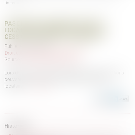
l’immeuble !
PAS DE DROIT DE PRIORITÉ POUR LE
LOCATAIRE COMMERCIAL EN CAS DE
CESSION GLOBALE DE L’IMMEUBLE !
Publié le :
02/07/2025
Droit commercial
/
Baux commerciaux
Source :
www.lemag-juridique.com
Lors de la vente d’un bien immobilier, certaines situations
peuvent ouvrir un droit de préemption au profit du
locataire...
Lire la suite
Historique