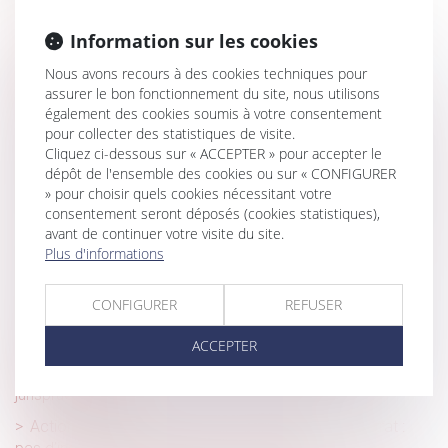
Bien anticiper sa transmission, un enjeu majeur pour les
entreprises franciliennes
Information sur les cookies
Nullité et confirmation du contrat vicié : zoom sur
Nous avons recours à des cookies techniques pour
l’appréciation de la connaissance du vice par le
assurer le bon fonctionnement du site, nous utilisons
consommateur
également des cookies soumis à votre consentement
pour collecter des statistiques de visite.
Entretien préalable au licenciement disciplinaire : vers une
Cliquez ci-dessous sur « ACCEPTER » pour accepter le
consécration du droit de se taire ?
dépôt de l'ensemble des cookies ou sur « CONFIGURER
Apprentissage : la participation des employeurs est fixée
» pour choisir quels cookies nécessitant votre
à 750 €
consentement seront déposés (cookies statistiques),
avant de continuer votre visite du site.
Succession entre frères et soeurs vivant ensemble : pas
Plus d'informations
d'exonération pour le collatéral pacsé
Vous êtes propriétaire bailleur et vous envisagez des
CONFIGURER
REFUSER
travaux, êtes-vous éligible aux subventions de l’ANAH ?
ACCEPTER
Pratiques anticoncurrentielles et pouvoir d’enquête de
l’Autorité de la concurrence : dernières précisions
jurisprudentielles
Actions gratuites annulées après transfert de contrat :