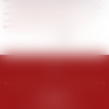
pas d’indemnisation sans preuve de fraude
Pas de droit de priorité pour le locataire commercial en
cas de cession globale de l’immeuble !
Emprunt du syndicat : la liste des informations que le
prêteur peut demander au syndic est fixée
<<
<
...
21
22
23
24
25
26
27
...
>
>>
PENARD OOSTERLYNCK
BEVERAGGI