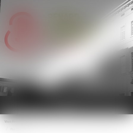
Ouvrir
le
menu
Vous êtes ici :
Accueil
Pas de droit de priorité pour le locataire commercial en cas de cession globale de