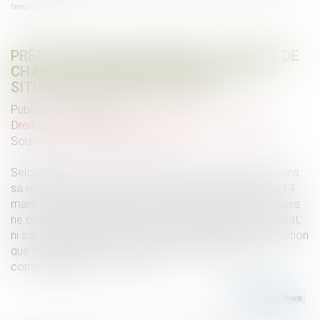
l’emprunteur
PRÊT EN DEVISE ÉTRANGÈRE : LE RISQUE DE
CHANGE S’APPRÉCIE AU REGARD DE LA
SITUATION DE L’EMPRUNTEUR
Publié le :
21/07/2025
Droit de la consommation
/
Crédit à la consommation
Source :
www.lemag-juridique.com
Selon l’article L.132-1 du Code de la consommation, dans
sa rédaction antérieure à l’ordonnance n°2016-301 du 14
mars 2016, l’appréciation du caractère abusif des clauses
ne porte pas sur la définition de l’objet principal du contrat,
ni sur l’adéquation du prix ou de la rémunération, à condition
que les clauses soient rédigées de manière claire et
compréhensible...
Lire la suite