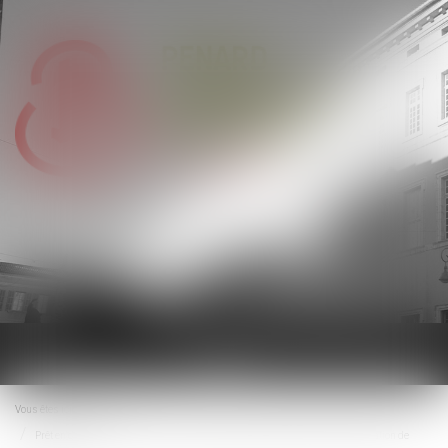
Ouvrir
le
menu
Vous êtes ici :
Accueil
Prêt en devise étrangère : le risque de change s’apprécie au regard de la situation de