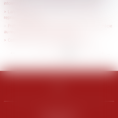
intolérable
Lancement d'une mission dédiée à la transmission-
reprise d'entreprises
Prêt en devise étrangère : le risque de change s’apprécie
au regard de la situation de l’emprunteur
Cotisation AGS : pas de changement en juillet
<<
<
...
18
19
20
21
22
23
24
...
>
>>
PENARD OOSTERLYNCK