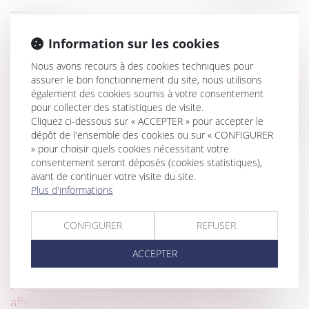
Historique
Information sur les cookies
Licenciement économique : l'employeur n’a pas à prouver
Nous avons recours à des cookies techniques pour
le succès de sa stratégie, seulement sa réaction face aux
assurer le bon fonctionnement du site, nous utilisons
également des cookies soumis à votre consentement
difficultés
pour collecter des statistiques de visite.
Tout savoir sur l’évaluation des risques professionnels et
Cliquez ci-dessous sur « ACCEPTER » pour accepter le
le document unique
dépôt de l'ensemble des cookies ou sur « CONFIGURER
» pour choisir quels cookies nécessitant votre
Indemnités journalières : vers un montant unique pour
consentement seront déposés (cookies statistiques),
tous les salariés ?
avant de continuer votre visite du site.
Plus d'informations
Bail de réhabilitation : lancement de l’expérimentation
La délivrance conforme est une obligation continue
CONFIGURER
REFUSER
exigible tout au long du bail !
Suspension pour non-vaccination : pas de départ à la
ACCEPTER
retraite anticipé au nom de la Constitution
Retour d’un enfant déplacé illicitement : la stabilité
affective et scolaire ne caractérise pas une situation