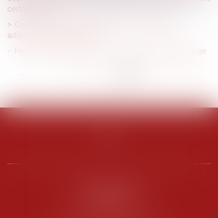
certains lots
Comment inscrire les risques liés aux conduites
addictives dans le DUERP ?
Preuve de la discrimination et étendue de l’office du juge
<<
<
...
52
53
54
55
56
57
58
...
>
>>
PENARD OOSTERLYNCK
BEVERAGGI