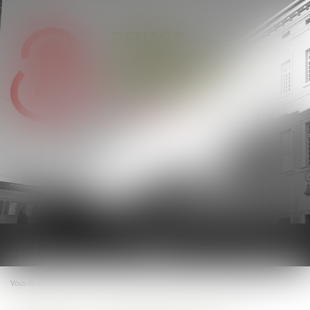
Ouvrir
le
menu
Vous êtes ici :
Accueil
Preuve de la discrimination et étendue de l’office du juge