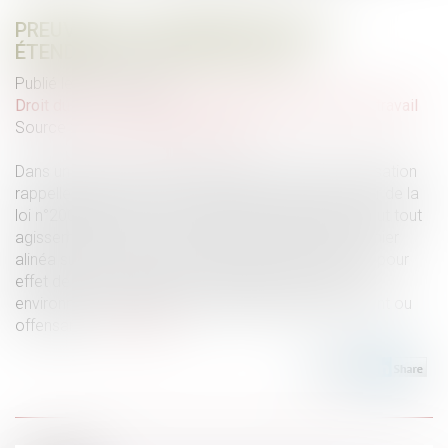
PREUVE DE LA DISCRIMINATION ET
ÉTENDUE DE L’OFFICE DU JUGE
Publié le :
26/11/2024
Droit du travail - Salariés
/
Relation individuelles au travail
Source :
www.lemag-juridique.com
Dans un arrêt du 14 novembre 2024, la Cour de cassation
rappelle qu’en application de l’alinéa 3 de l'article 1er de la
loi n°2008-496 du 27 mai 2008, la discrimination inclut tout
agissement lié à l'un des motifs mentionnés au premier
alinéa subi par une personne et ayant pour objet ou pour
effet de porter atteinte à sa dignité ou de créer un
environnement intimidant, hostile, dégradant, humiliant ou
offensant...
Lire la suite