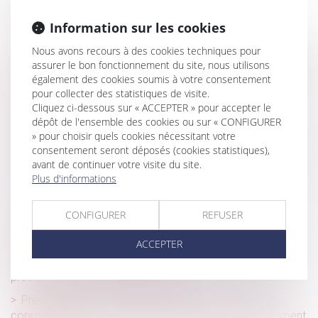
Historique
Information sur les cookies
Une cession d’entreprise rondement menée
Nous avons recours à des cookies techniques pour
Secteur des solutions de paiement du stationnement en
assurer le bon fonctionnement du site, nous utilisons
France : l’Autorité autorise le rachat par le groupe EasyPark
également des cookies soumis à votre consentement
du groupe Flowbird
pour collecter des statistiques de visite.
Cliquez ci-dessous sur « ACCEPTER » pour accepter le
Comment aider les femmes victimes de violences au
dépôt de l'ensemble des cookies ou sur « CONFIGURER
sein du couple ?
» pour choisir quels cookies nécessitant votre
Effets de l’incarcération du salarié sur la signature de son
consentement seront déposés (cookies statistiques),
solde de tout compte
avant de continuer votre visite du site.
Plus d'informations
Un registre pour centraliser les mandats de protection
future
CONFIGURER
REFUSER
Filiation issue d’une GPA : une reconnaissance sans
assimilation à l’adoption plénière
ACCEPTER
L'obligation de l'architecte face au déficit de surface
précisée par la Cour de cassation
Précision concernant le droit d’agir du syndicat des
copropriétaires concernant un préjudice subi par seulement