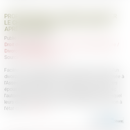
PROPOSITION DE LOI VISANT À FACILITER
LE CHANGEMENT DE NOM DES ENFANTS
APRÈS UN DIVORCE
Publié le :
28/12/2021
Droit de la famille, des personnes et de leur patrimoine
/
Divorce et séparation
Source :
www.actu-juridique.fr
Faciliter le changement de nom de l’enfant à la suite d’un
divorce. Tel est l’objectif de la proposition de loi déposée à
l’Assemblée nationale le 12 octobre 2021. Ainsi, l’un des
époux pourrait obtenir, avec l’accord de l’autre ou avec
l’autorisation du juge, que l’ordre alphabétique selon lequel
leurs deux noms sont accolés soit interverti par mention à
l’état civil.
Lire la suite