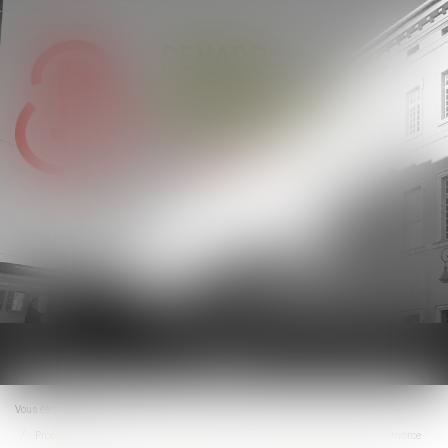
Ouvrir
le
menu
Vous êtes ici :
Accueil
Proposition de loi visant à faciliter le changement de nom des enfants après un divorce