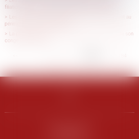
Les Etats de l’UE doivent dorénavant reconnaître la
filiation entre un couple homosexuel et son enfant
Les recherches du diagnostiqueur amiante se limitent au
périmètre défini par les textes
La protection absolue de la salariée cesse à la fin de son
congé de maternité
<<
<
...
179
180
181
182
183
184
185
...
>
>>
PENARD OOSTERLYNCK
BEVERAGGI