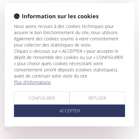
Information sur les cookies
Historique
Nous avons recours à des cookies techniques pour
Comment demander sa retraite anticipée?
assurer le bon fonctionnement du site, nous utilisons
également des cookies soumis à votre consentement
Travaux en copropriété irréguliers et absence
pour collecter des statistiques de visite.
d'équivoque
Cliquez ci-dessous sur « ACCEPTER » pour accepter le
Licenciement d’une salariée protégée que l’employeur ne
dépôt de l'ensemble des cookies ou sur « CONFIGURER
peut réintégrer
» pour choisir quels cookies nécessitant votre
consentement seront déposés (cookies statistiques),
Droit de préemption: comment ça marche?
avant de continuer votre visite du site.
Plus d'informations
Proposition de loi visant à faciliter le changement de nom
des enfants après un divorce
CONFIGURER
REFUSER
Congés pour évènements familiaux : extension aux
parents d’enfants qui développent certaines pathologies
ACCEPTER
chroniques ou cancers
L'architecte doit présenter au maître d'ouvrage des
factures déduisant la retenue de garantie de 5 %