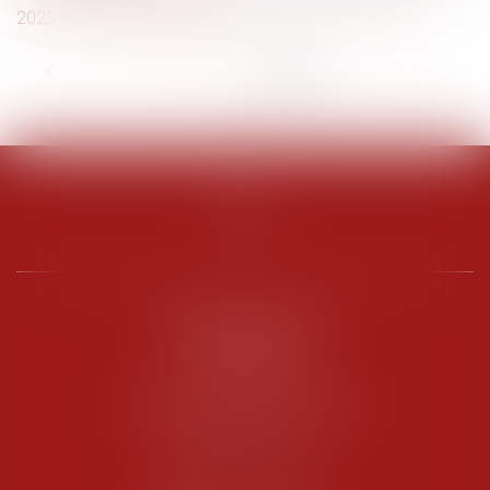
2025 - Informations rapides
<<
<
...
30
31
32
33
34
35
36
...
>
>>
PENARD OOSTERLYNCK
BEVERAGGI
Hôtel de Sade, 21 rue de l’Observance
84200 CARPENTRAS
Tél :
04 90 63 16 00
Fax : 04 90 63 12 52