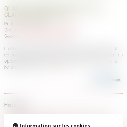
QUAND LA BONNE FOI NEUTRALISE LA
CLAUSE D’EXPLOITATION
Publié le :
07/05/2025
Droit commercial
/
Baux commerciaux
Source :
www.lemag-juridique.com
La Cour de cassation a été amenée à se prononcer sur la
responsabilité délictuelle d’un preneur à bail et sur les limites
opposables à une exécution en nature en présence de la
bonne foi d’un tiers...
Lire la suite
Historique
Certificats d’économies d’énergie (CEE) : encore des
modifications à connaître
Information sur les cookies