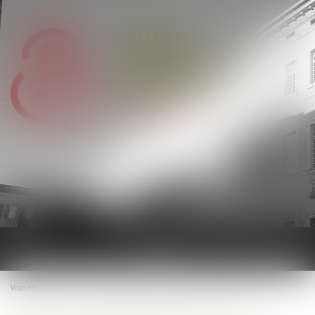
Ouvrir
le
menu
Vous êtes ici :
Accueil
Quand la bonne foi neutralise la clause d’exploitation