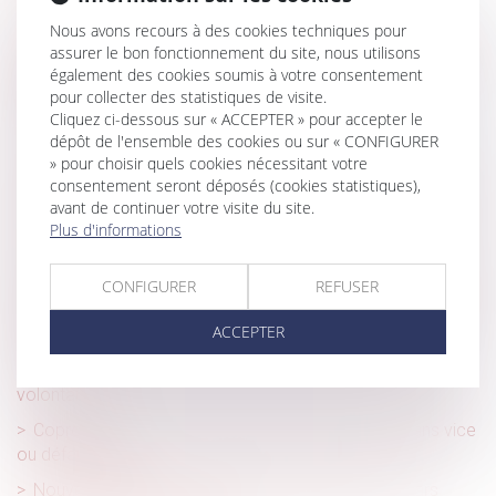
Calcul des droits de succession : à qui la dette ?
Nous avons recours à des cookies techniques pour
Le transfert de mails de la messagerie professionnelle à
assurer le bon fonctionnement du site, nous utilisons
une messagerie personnelle ne justifie pas forcément un
également des cookies soumis à votre consentement
licenciement pour faute grave
pour collecter des statistiques de visite.
Cliquez ci-dessous sur « ACCEPTER » pour accepter le
Quand la bonne foi neutralise la clause d’exploitation
dépôt de l'ensemble des cookies ou sur « CONFIGURER
» pour choisir quels cookies nécessitant votre
Heures de nuit, durées maximales, bulletins de paie : la
consentement seront déposés (cookies statistiques),
Cour de cassation recadre les obligations de l'employeur
avant de continuer votre visite du site.
Violences sur les enfants : les alertes ne sont pas aisées
Plus d'informations
pour les professionnels
CONFIGURER
REFUSER
La Cour d’appel de Paris demande à l’AMF de réexaminer
les modalités de la scission de Vivendi : voir la décision du
ACCEPTER
22 avril 2025
CPF : l'employeur peut désormais encadrer sa dotation
volontaire
Copropriété : pas de présomption automatique sans vice
ou défaut établi
Nouvelle baisse des créations d’entreprises en mars