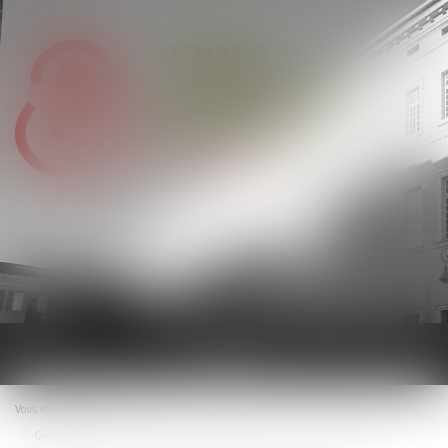
Ouvrir
le
menu
Vous êtes ici :
Accueil
Quel est l’impôt sur plus-value immobilière d’un bien reçu par succession ?