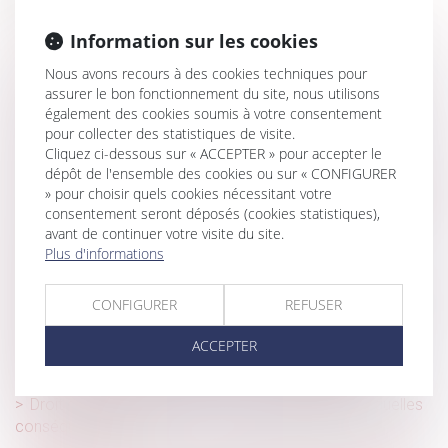
Précisions sur la date de première constatation médicale
Information sur les cookies
de la maladie professionnelle
Nous avons recours à des cookies techniques pour
Quel est l’impôt sur plus-value immobilière d’un bien reçu
assurer le bon fonctionnement du site, nous utilisons
par succession ?
également des cookies soumis à votre consentement
pour collecter des statistiques de visite.
Prime d’arrivée : quid du remboursement par le salarié en
Cliquez ci-dessous sur « ACCEPTER » pour accepter le
cas de départ anticipé
dépôt de l'ensemble des cookies ou sur « CONFIGURER
La responsabilité du fait des produits défectueux n'exclut
» pour choisir quels cookies nécessitant votre
pas l'application du régime de la garantie des vices cachés
consentement seront déposés (cookies statistiques),
avant de continuer votre visite du site.
La mise à pied conservatoire annulée doit être
Plus d'informations
payée même si le salarié était en arrêt maladie
Appel contre le jugement de divorce limité à la demande
CONFIGURER
REFUSER
de prestation compensatoire et indivisibilité de l’action
ACCEPTER
Précisions sur les servitudes pour l’établissement de
canalisations publiques d’eau ou d’assainissement
Droit de préemption urbain et vente immobilière : quelles
conséquences ?