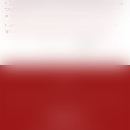
Contribution AGEFIPH : les nouvelles dispositions pour la
transmission des données par l’URSSAF et des accords
agréés
Les conditions d’application du « DMA » encadrant les
pratiques des géants du numérique sont précisées
<<
<
...
120
121
122
123
124
125
126
...
>
>>
PENARD OOSTERLYNCK
BEVERAGGI