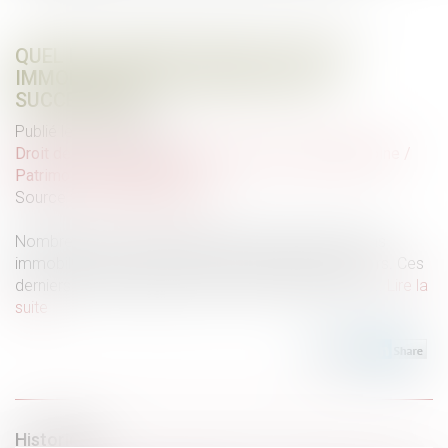
QUEL EST L’IMPÔT SUR PLUS-VALUE
IMMOBILIÈRE D’UN BIEN REÇU PAR
SUCCESSION ?
Publié le :
01/06/2023
Droit de la famille, des personnes et de leur patrimoine
/
Patrimoine et succession
Source :
l-echo-des-seniors.fr
Nombreux sont les Français qui possèdent des biens
immobiliers qui pourront être transmis à leurs héritiers. Ces
derniers ont alors plusieurs choix qui s’offrent à eux...
Lire la
suite
Historique