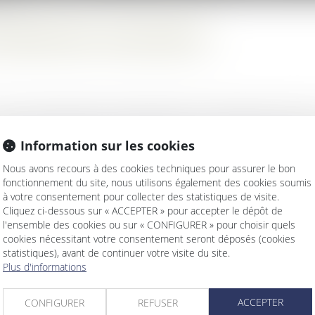
mploi
ROPRIÉTAIRE : MODE D'EMPLOI
nt à l'ensemble des copropriétaires et sont utilisées collectiv
copropriétaire souhaite acquérir une partie de ces espaces commu
Information sur les cookies
Nous avons recours à des cookies techniques pour assurer le bon
fonctionnement du site, nous utilisons également des cookies soumis
à votre consentement pour collecter des statistiques de visite.
Cliquez ci-dessous sur « ACCEPTER » pour accepter le dépôt de
l'ensemble des cookies ou sur « CONFIGURER » pour choisir quels
cookies nécessitant votre consentement seront déposés (cookies
statistiques), avant de continuer votre visite du site.
té du licenciement et indemnités compensatoires
Plus d'informations
urg pour infraction
ACCEPTER
CONFIGURER
REFUSER