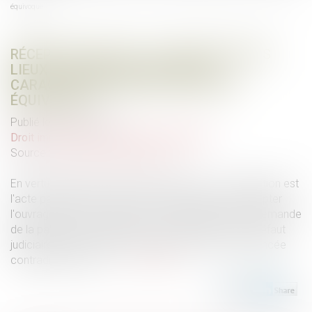
équivoque
RÉCEPTION TACITE : L’OCCUPATION DES
LIEUX EST INSUFFISANTE POUR
CARACTÉRISER UNE VOLONTÉ NON
ÉQUIVOQUE
Publié le :
19/06/2024
Droit immobilier
/
Droit de la construction
Source :
www.lemag-juridique.com
En vertu de l’article 1792-6 du Code civil : « La réception est
l'acte par lequel le maître de l'ouvrage déclare accepter
l'ouvrage avec ou sans réserve. Elle intervient à la demande
de la partie la plus diligente, soit à l'amiable, soit à défaut
judiciairement. Elle est, en tout état de cause, prononcée
contradictoirement. »...
Lire la suite