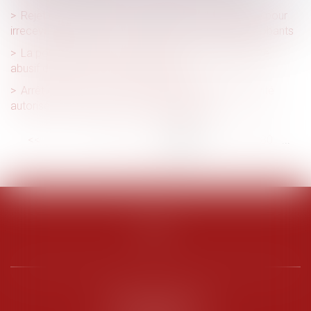
Rejet de la saisine par l’Autorité de la concurrence pour
irrecevabilité du recours en l’absence d’éléments probants
La possible retenue sur salaire en cas de caractère
abusif du droit de retrait des salariés
Arrêt de travail : la victime peut pratiquer une activité
autorisée expressément et préalablement
<<
<
...
74
75
76
77
78
79
80
...
>
>>
PENARD OOSTERLYNCK