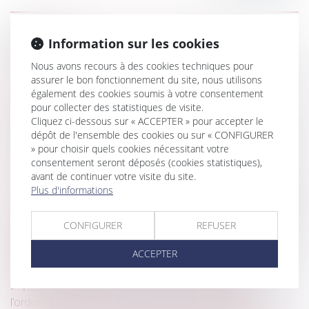
Historique
Information sur les cookies
CJUE : la protection du consommateur pour les services
Nous avons recours à des cookies techniques pour
en ligne
assurer le bon fonctionnement du site, nous utilisons
également des cookies soumis à votre consentement
Fixation du loyer du bail renouvelé : compétence et
pour collecter des statistiques de visite.
volonté des parties
Cliquez ci-dessous sur « ACCEPTER » pour accepter le
dépôt de l'ensemble des cookies ou sur « CONFIGURER
Réception tacite : l’occupation des lieux est insuffisante
» pour choisir quels cookies nécessitant votre
pour caractériser une volonté non équivoque
consentement seront déposés (cookies statistiques),
QPC : pension d'invalidité et ressources du concubin
avant de continuer votre visite du site.
Plus d'informations
Bail mobilité : comment le projet phare de la loi Elan a été
détourné de son objectif
CONFIGURER
REFUSER
Nouveauté pour les élections du CSE : l'employeur doit
intégrer des mentions obligatoires dans l'invitation à
ACCEPTER
négocier le PAP
Violences conjugales : extension du bénéfice de
l’ordonnance de protection aux enfants du couple