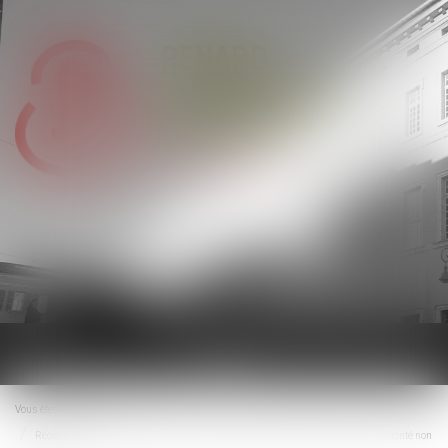
Ouvrir
le
menu
Vous êtes ici :
Accueil
Réception tacite : l’occupation des lieux est insuffisante pour caractériser une volonté non