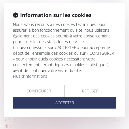
Information sur les cookies
Historique
Nous avons recours à des cookies techniques pour
Transaction et rupture du contrat de travail : jusqu'où va la
assurer le bon fonctionnement du site, nous utilisons
renonciation du salarié ?
également des cookies soumis à votre consentement
pour collecter des statistiques de visite.
Secret des affaires et droit à la preuve : nouvelle limite
Cliquez ci-dessous sur « ACCEPTER » pour accepter le
posée par la Cour de cassation !
dépôt de l'ensemble des cookies ou sur « CONFIGURER
Arnaques en ligne -Achats en ligne : vérifier la fiabilité du
» pour choisir quels cookies nécessitant votre
site commerçant
consentement seront déposés (cookies statistiques),
avant de continuer votre visite du site.
Violence conjugale : le contrôle coercitif, un crime de
Plus d'informations
liberté désormais dans le droit français
Indemnité transactionnelle et cotisations sociales : la
CONFIGURER
REFUSER
Cour de cassation tranche !
ACCEPTER
Zoom sur la compétence exclusive de la Cour d'appel de
Paris en matière de pratiques restrictives de concurrence
Signalements de harcèlement sexuel : le Défenseur des
droits publie ses recommandations