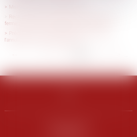
Mise à jour des taux et barèmes 2025
Rechute et faute inexcusable : la Cour de cassation
ferme la porte à un nouveau délai de prescription
Précisions sur la prescription de l’action visant à
l’annulation de la clause d’indexation
<<
<
...
42
43
44
45
46
47
48
...
>
>>
PENARD OOSTERLYNCK
BEVERAGGI