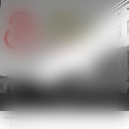
Ouvrir
le
menu
Vous êtes ici :
Accueil
Rechute et faute inexcusable : la Cour de cassation ferme la porte à un nouveau délai de