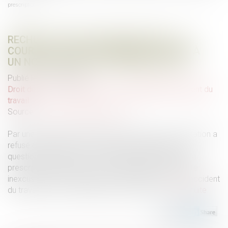
prescription
RECHUTE ET FAUTE INEXCUSABLE : LA
COUR DE CASSATION FERME LA PORTE À
UN NOUVEAU DÉLAI DE PRESCRIPTION
Publié le :
11/02/2025
Droit du travail - Employeurs
/
Responsabilité accident du
travail
Source :
www.lemag-juridique.com
Par une décision du 23 janvier 2025, la Cour de cassation a
refusé de transmettre au Conseil constitutionnel une
question prioritaire de constitutionnalité portant sur la
prescription de l’action en reconnaissance de la faute
inexcusable de l’employeur en cas de rechute d’un accident
du travail ou d’une maladie professionnelle...
Lire la suite