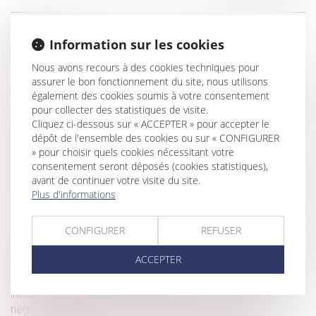
Historique
Information sur les cookies
Clause de non-concurrence illicite et restitution de la
Nous avons recours à des cookies techniques pour
contrepartie financière indûment versée
assurer le bon fonctionnement du site, nous utilisons
également des cookies soumis à votre consentement
CJUE : la protection du consommateur pour les services
pour collecter des statistiques de visite.
en ligne
Cliquez ci-dessous sur « ACCEPTER » pour accepter le
dépôt de l'ensemble des cookies ou sur « CONFIGURER
Fixation du loyer du bail renouvelé : compétence et
» pour choisir quels cookies nécessitant votre
volonté des parties
consentement seront déposés (cookies statistiques),
Réception tacite : l’occupation des lieux est insuffisante
avant de continuer votre visite du site.
Plus d'informations
pour caractériser une volonté non équivoque
QPC : pension d'invalidité et ressources du concubin
CONFIGURER
REFUSER
Bail mobilité : comment le projet phare de la loi Elan a été
détourné de son objectif
ACCEPTER
Nouveauté pour les élections du CSE : l'employeur doit
intégrer des mentions obligatoires dans l'invitation à
négocier le PAP