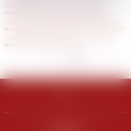
Violences conjugales : extension du bénéfice de
l’ordonnance de protection aux enfants du couple
Rejet de la saisine par l’Autorité de la concurrence pour
irrecevabilité du recours en l’absence d’éléments probants
La possible retenue sur salaire en cas de caractère
abusif du droit de retrait des salariés
<<
<
...
74
75
76
77
78
79
80
...
>
>>
PENARD OOSTERLYNCK