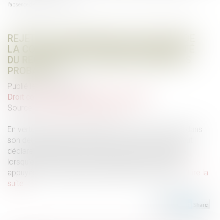
l’absence d’éléments probants
REJET DE LA SAISINE PAR L’AUTORITÉ DE
LA CONCURRENCE POUR IRRECEVABILITÉ
DU RECOURS EN L’ABSENCE D’ÉLÉMENTS
PROBANTS
Publié le :
14/06/2024
Droit commercial
/
Droit de la concurrence
Source :
www.lemag-juridique.com
En vertu de l’article L.462-8 du Code de commerce, dans
son deuxième alinéa, l’Autorité de la concurrence peut
déclarer, par décision motivée, la saisine irrecevable
lorsqu’elle estime que les faits invoqués ne sont pas
appuyés sur des éléments suffisamment probants...
Lire la
suite