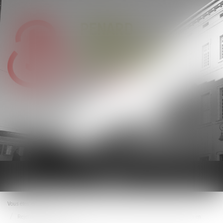
Ouvrir
le
menu
Vous êtes ici :
Accueil
Rejet de la saisine par l’Autorité de la concurrence pour irrecevabilité du recours en