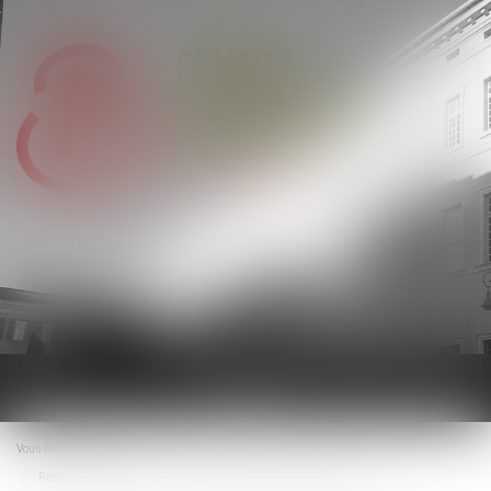
Ouvrir
le
menu
Vous êtes ici :
Accueil
Repos compensateur non pris et sort de l’indemnité de licenciement