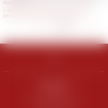
licenciement
Arrêts de travail pour raisons de santé : un rapport
préconise de durcir les règles pour les agents
<<
<
...
62
63
64
65
66
67
68
...
>
>>
PENARD OOSTERLYNCK
BEVERAGGI
Hôtel de Sade, 21 rue de l’Observance
84200 CARPENTRAS