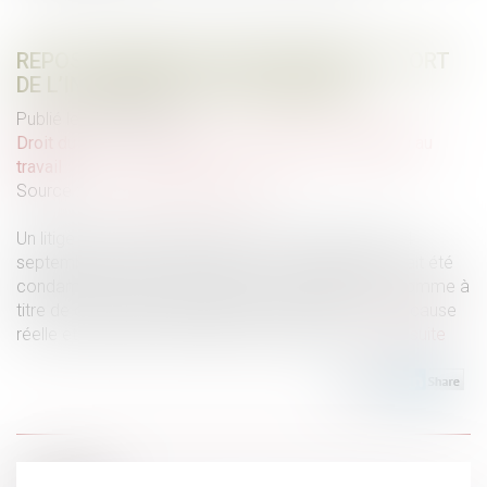
REPOS COMPENSATEUR NON PRIS ET SORT
DE L’INDEMNITÉ DE LICENCIEMENT
Publié le :
18/09/2024
Droit du travail - Employeurs
/
Relation individuelles au
travail
Source :
www.lemag-juridique.com
Un litige a été porté devant la Cour de cassation le 4
septembre dernier, dans lequel un employeur qui avait été
condamné à verser, entre autres, à un salarié, une somme à
titre de dommages-intérêts pour licenciement sans cause
réelle et sérieuse, contestait cette décision...
Lire la suite
Historique