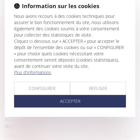
Information sur les cookies
Contrat obsèques
Nous avons recours à des cookies techniques pour
Indemnité de congé payé et retenue des absences du
assurer le bon fonctionnement du site, nous utilisons
salarié
également des cookies soumis à votre consentement
pour collecter des statistiques de visite.
Comment s'exerce l'autorité parentale des parents
Cliquez ci-dessous sur « ACCEPTER » pour accepter le
séparés lors de la rentrée scolaire ?
dépôt de l'ensemble des cookies ou sur « CONFIGURER
Comment traiter le bulletin de paie d’un salarié mis à la
» pour choisir quels cookies nécessitant votre
retraite par son employeur en 2024 ?
consentement seront déposés (cookies statistiques),
avant de continuer votre visite du site.
Accident du travail d’un agent public : action civile et
Plus d'informations
recours subrogatoire de la Caisse des dépôts
La justice européenne confirme une amende de 2,4
CONFIGURER
REFUSER
milliards d'euros contre Google pour pratiques
anticoncurrentielles
ACCEPTER
La protection du patrimoine des majeurs protégés
L’extinction du dispositif « Pinel », programmée au 31
décembre 2024
Repos compensateur non pris et sort de l’indemnité de