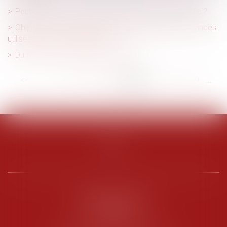
Peut-on partir en vacances pendant un arrêt maladie ?
Obligation des restaurants d’indiquer l’origine des viandes
utilisées en tant qu’ingrédients
Du nouveau sur la Prime « Macron »
<<
<
...
83
84
85
86
87
88
89
...
>
>>
PENARD OOSTERLYNCK
BEVERAGGI