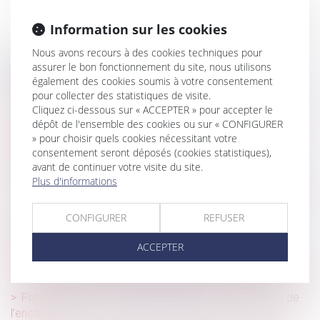
Information sur les cookies
Nous avons recours à des cookies techniques pour
assurer le bon fonctionnement du site, nous utilisons
Historique
également des cookies soumis à votre consentement
pour collecter des statistiques de visite.
Contrat de travail : tout savoir sur la clause de mobilité
Cliquez ci-dessous sur « ACCEPTER » pour accepter le
Bail professionnel ou bail commercial : quelles
dépôt de l'ensemble des cookies ou sur « CONFIGURER
différences, comment choisir ?
» pour choisir quels cookies nécessitant votre
consentement seront déposés (cookies statistiques),
Licenciement pour cause réelle et sérieuse du salarié
avant de continuer votre visite du site.
refusant le reclassement proposé par son employeur
Plus d'informations
Adoption internationale en France : des pratiques illicites
CONFIGURER
REFUSER
Donation au personnel salarié d’une entreprise :
relèvement de l’abattement
ACCEPTER
Reprise d’une activité économique par une personne
publique : conséquences du transfert des contrats de travail
Protection des consommateurs de crédit : mentions de
l’encadré