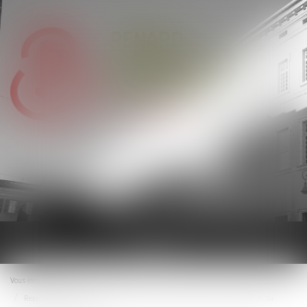
Ouvrir
le
menu
Vous êtes ici :
Accueil
Reprise d’une activité économique par une personne publique : conséquences du