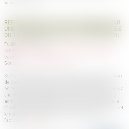
transfert des contrats de travail
REPRISE D’UNE ACTIVITÉ ÉCONOMIQUE PAR
UNE PERSONNE PUBLIQUE : CONSÉQUENCES
DU TRANSFERT DES CONTRATS DE TRAVAIL
Publié le :
27/03/2024
Droit du travail - Employeurs
/
Relation individuelles au
travail
Source :
www.lemag-juridique.com
Se fondant sur l’article L. 1224-3 du Code du travail, la Cour
de cassation considère qu’à la suite du transfert d’une
entité économique, employant des salariés de droit privé, à
une personne publique dans le cadre d'un service public
administratif, les contrats de travail en cours au jour de la
modification subsistent entre le personnel de l'entreprise et
le nouvel employeur qui est tenu, dès la reprise de
l'activité,...
Lire la suite