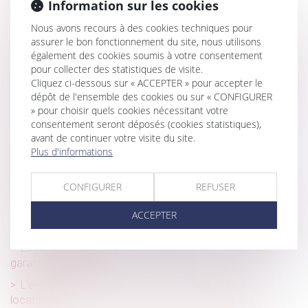
Une sculpture scellée sur une tombe est un monument
Information sur les cookies
funéraire indivisible
Nous avons recours à des cookies techniques pour
L’enfant né par GPA à l’étranger peut être adopté par le
assurer le bon fonctionnement du site, nous utilisons
également des cookies soumis à votre consentement
conjoint du père : nouvelle illustration
pour collecter des statistiques de visite.
Pas besoin de passe sanitaire pour consulter le médecin
Cliquez ci-dessous sur « ACCEPTER » pour accepter le
du travail
dépôt de l'ensemble des cookies ou sur « CONFIGURER
» pour choisir quels cookies nécessitant votre
Lidl prend sa revanche et fait condamner Carrefour pour
consentement seront déposés (cookies statistiques),
des spots télé
avant de continuer votre visite du site.
Plus d'informations
Ce qu’il en coûte au demandeur à l’action de ne pas
appeler tous les indivisaires en 1e instance
CONFIGURER
REFUSER
SCI : la vente de l’immeuble emporte t’elle la dissolution
de la société ?
ACCEPTER
L’Urssaf : bilan 2020 de la lutte contre le travail dissimulé
La résolution de la vente fait obstacle à l’action en
garantie décennale
L'électricité est-elle une charge récupérable sur le
locataire?