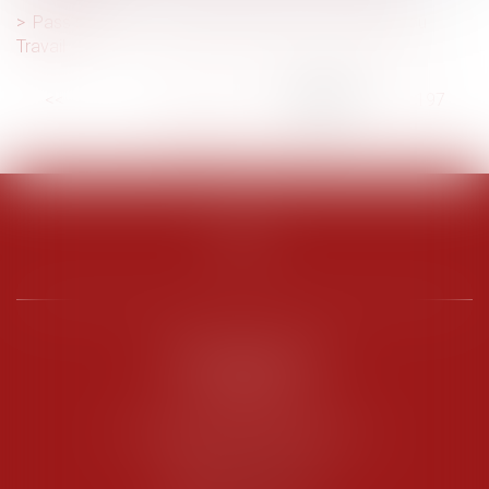
Pass sanitaire : nouvelles précisions du ministère du
Travail
<<
<
...
192
193
194
195
196
197
198
...
>
>>
PENARD OOSTERLYNCK
BEVERAGGI
Hôtel de Sade, 21 rue de l’Observance
84200 CARPENTRAS
Tél :
04 90 63 16 00