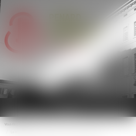
Ouvrir
le
menu
Vous êtes ici :
Accueil
La résolution de la vente fait obstacle à l’action en garantie décennale