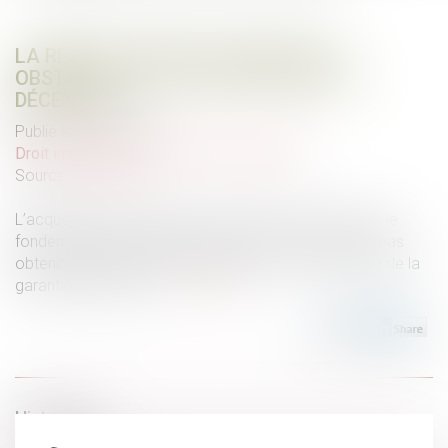
LA RÉSOLUTION DE LA VENTE FAIT
OBSTACLE À L’ACTION EN GARANTIE
DÉCENNALE
Publié le :
08/09/2021
Droit immobilier
/
Droit de la construction
Source :
www.efl.fr
L’acquéreur qui a obtenu la résolution de la vente sur le
fondement de la garantie des vices cachés ne peut pas
obtenir réparation de son préjudice sur le fondement de la
garantie décennale...
Lire la suite
Historique