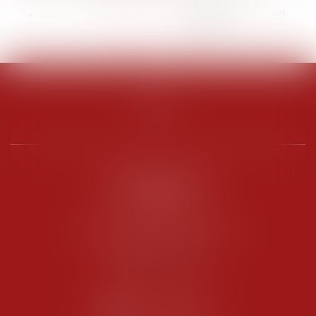
<<
<
...
176
177
178
179
180
181
182
...
>
>>
PENARD OOSTERLYNCK
BEVERAGGI
Hôtel de Sade, 21 rue de l’Observance
84200 CARPENTRAS
Tél :
04 90 63 16 00
Fax : 04 90 63 12 52
NOUS CONTACTER