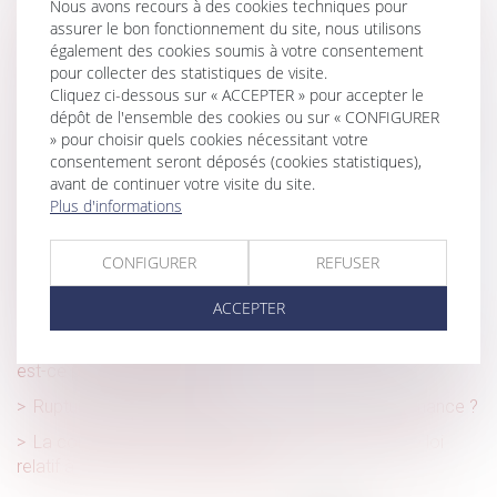
en CDD saisonniers durant 37 années consécutives ?
Nous avons recours à des cookies techniques pour
assurer le bon fonctionnement du site, nous utilisons
Pour rappel : les montants maximaux du barème Macron
également des cookies soumis à votre consentement
sont des montants bruts
pour collecter des statistiques de visite.
Cliquez ci-dessous sur « ACCEPTER » pour accepter le
Soldes : ne vous faites pas avoir !
dépôt de l'ensemble des cookies ou sur « CONFIGURER
Ouverture du droit à la pension de réversion aux couples
» pour choisir quels cookies nécessitant votre
pacsés : le Gouvernement dit non
consentement seront déposés (cookies statistiques),
avant de continuer votre visite du site.
Le rapport d’expertise judiciaire est opposable au
Plus d'informations
constructeur qui n’en demande pas la nullité
Seuls les copropriétaires opposants ou défaillants
CONFIGURER
REFUSER
peuvent solliciter l’annulation d’une AG
ACCEPTER
Retraite : de nouvelles dispositions pour 2022
Peut-on se rétracter lors d'un achat immobilier et quand
est-ce possible sans frais ?
Rupture de la période d’essai : quel délai de prévenance ?
La commission mixte paritaire adopte le projet de loi
relatif à la protection des enfants