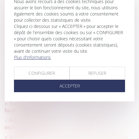
Nous avons recours à des cookies techniques pour
Exonération totale de droits de succession entre frères
assurer le bon fonctionnement du site, nous utilisons
et sœurs (CGI, art. 796-0 ter) : attention de ne pas
également des cookies soumis à votre consentement
confondre « domicile commun » et « résidence commune »
pour collecter des statistiques de visite.
Cliquez ci-dessous sur « ACCEPTER » pour accepter le
Cotisations 2026 : un arrêté qui confirme les règles
dépôt de l'ensemble des cookies ou sur « CONFIGURER
applicables au logement social
» pour choisir quels cookies nécessitant votre
Élections CSE : les limites de l’obligation de loyauté de
consentement seront déposés (cookies statistiques),
l’employeur
avant de continuer votre visite du site.
Plus d'informations
Travailleurs détachés : fraude sociale sanctionnée
Réforme des baux commerciaux 2026 : ce qui change
CONFIGURER
REFUSER
pour le bailleur qui gère seul
ACCEPTER
Un employeur peut-il licencier une salariée qui ne lui a pas
indiqué qu'elle était enceinte ?
Transmission d’entreprise : l’État allège les règles pour
faciliter les reprises
Rupture conventionnelle : ce qui change au 1er
septembre 2026
Instruction en famille sans autorisation : condamnation