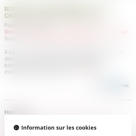
RUPTURE CONVENTIONNELLE : CE QUI
CHANGE AU 1ER SEPTEMBRE 2026
Publié le :
22/06/2026
Droit du travail - Salariés
/
Relation individuelles au travail
Source :
entreprendre.service-public.gouv.fr
À partir du 1er septembre 2026, les salariés qui partiront
dans le cadre d’une rupture conventionnelle ne
bénéficieront plus de la même durée maximale
d’indemnisation qu’auparavant...
Lire la suite
Historique
Inceste et violences sexuelles faites aux enfants
Information sur les cookies
propositions Ciivise