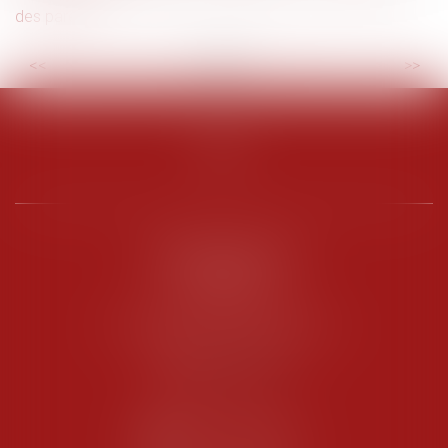
des parents
<<
<
...
4
5
6
7
8
9
10
...
>
>>
PENARD OOSTERLYNCK
BEVERAGGI
Hôtel de Sade, 21 rue de l’Observance
84200 CARPENTRAS
Tél :
04 90 63 16 00
Fax : 04 90 63 12 52
NOUS CONTACTER