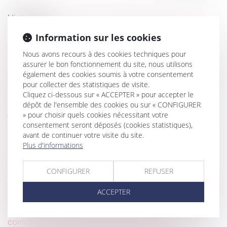
Historique
Rescision pour lésion : de la nécessité pour les juges du
Information sur les cookies
fond de prévoir dans quel délai l’acquéreur doit exercer
Nous avons recours à des cookies techniques pour
l’option prévue à l’article 1681 du code civil
assurer le bon fonctionnement du site, nous utilisons
également des cookies soumis à votre consentement
L’action paulienne engagée contre une donation plus de 5
pour collecter des statistiques de visite.
ans après sa publication est prescrite
Cliquez ci-dessous sur « ACCEPTER » pour accepter le
Refus d’une mutation pour des raisons religieuses : la
dépôt de l'ensemble des cookies ou sur « CONFIGURER
justification de la sanction disciplinaire
» pour choisir quels cookies nécessitant votre
consentement seront déposés (cookies statistiques),
Preuve de la commande de travaux supplémentaires
avant de continuer votre visite du site.
Plus d'informations
Sans intention frauduleuse constatée, pas de recel de
communauté prononcé
CONFIGURER
REFUSER
Sauf stipulation particulière, le bailleur d'un local situé
dans un centre commercial n’est pas tenu d’en assurer la
ACCEPTER
commercialité
Protection du lanceur d’alerte dénonçant des pratiques
contraires à la déontologie de la profession