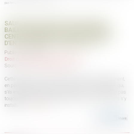
pas tenu d’en assurer la commercialité
SAUF STIPULATION PARTICULIÈRE, LE
BAILLEUR D'UN LOCAL SITUÉ DANS UN
CENTRE COMMERCIAL N’EST PAS TENU
D’EN ASSURER LA COMMERCIALITÉ
Publié le :
09/02/2022
Droit commercial
/
Baux commerciaux
Source :
www.courdecassation.fr
Cette affaire s'inscrit dans le contexte du développement,
en périphérie urbaine, de grands centre commerciaux qui,
s'ils impliquent de lourds investissements, ne génèrent pas
toujours les résultats escomptés par les commerçants s'y
installant...
Lire la suite