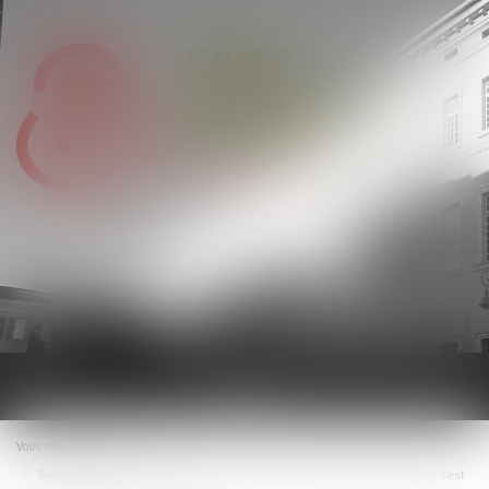
Ouvrir
le
menu
Vous êtes ici :
Accueil
Sauf stipulation particulière, le bailleur d'un local situé dans un centre commercial n’est