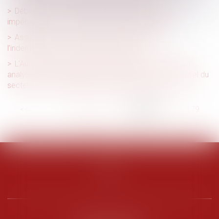
Débiteur du rapport : qualité d’héritier ab intestat
impérative lors de l’ouverture de la succession
Assurance DO : contestation du montant de
l’indemnisation et demande de garantie
L’Autorité de la concurrence se saisit pour avis pour
analyser les conditions du fonctionnement concurrentiel du
secteur de « l’informatique en nuage » (« cloud »)
<<
<
...
174
175
176
177
178
179
180
...
>
>>