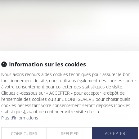
as !
D L’INDIVISION NE SUFFIT PAS !
/
Patrimoine et succession
une servitude lorsque des biens sont attribués lors d’une donatio
 la suite
Information sur les cookies
Nous avons recours à des cookies techniques pour assurer le bon
fonctionnement du site, nous utilisons également des cookies soumis
à votre consentement pour collecter des statistiques de visite.
Cliquez ci-dessous sur « ACCEPTER » pour accepter le dépôt de
l'ensemble des cookies ou sur « CONFIGURER » pour choisir quels
cookies nécessitant votre consentement seront déposés (cookies
statistiques), avant de continuer votre visite du site.
que : la Cour de cassation tranche !
Plus d'informations
maniés !
jorité de femmes
ACCEPTER
CONFIGURER
REFUSER