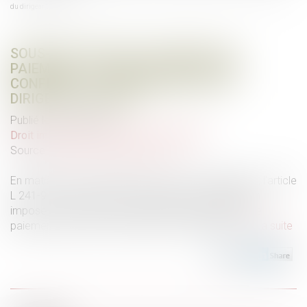
du dirigeant de droit
SOUS-TRAITANCE ET GARANTIE DE
PAIEMENT : LA COUR DE CASSATION
CONFIRME LA RESPONSABILITÉ DU
DIRIGEANT DE DROIT
Publié le :
26/09/2025
Droit immobilier
/
Droit de la construction
Source :
www.lemag-juridique.com
En matière de construction de maisons individuelles, l’article
L 241-9 du Code de la construction et de l’habitation
impose au constructeur de justifier d’une garantie de
paiement dans tout contrat de sous-traitance...
Lire la suite