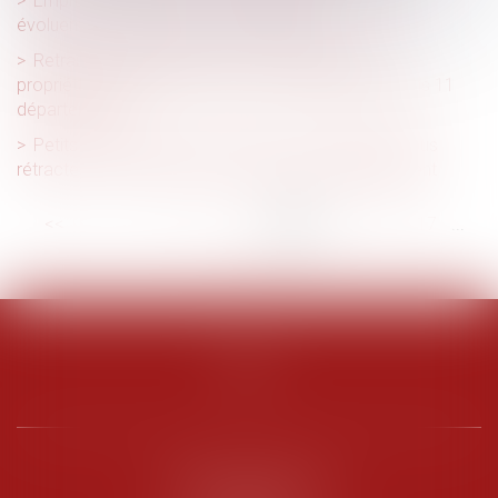
Emprunts -Crédits à la consommation : les règles
évoluent pour prévenir le surendettement
Retrait-gonflement des sols : une aide pour les
propriétaires victimes de fissures expérimentée dans 11
départements
Petits professionnels : vous avez 14 jours pour vous
rétracter en cas de contrat conclu hors établissement
<<
<
...
11
12
13
14
15
16
17
...
>
>>
PENARD OOSTERLYNCK