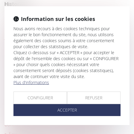
Historique
Sous-traitance et garantie de paiement : la Cour de
Information sur les cookies
cassation confirme la responsabilité du dirigeant de droit
Nous avons recours à des cookies techniques pour
Frais professionnels et accueil d’un animal : absence de
assurer le bon fonctionnement du site, nous utilisons
justificatifs, pas de remboursement
également des cookies soumis à votre consentement
pour collecter des statistiques de visite.
Abus de position dominante par Google dans le domaine
Cliquez ci-dessous sur « ACCEPTER » pour accepter le
de la publicité en ligne : 2,95 milliards d'euros d'amende -
dépôt de l'ensemble des cookies ou sur « CONFIGURER
Actu-Juridique
» pour choisir quels cookies nécessitant votre
Indemnités journalières maternité de l’assurance
consentement seront déposés (cookies statistiques),
volontaire : des précisions !
avant de continuer votre visite du site.
Plus d'informations
Maladie pendant les congés : la Cour de cassation
consacre le droit au report des jours de congé payé
CONFIGURER
REFUSER
Contrôle URSSAF : production des justificatifs et procès
équitable
ACCEPTER
Prescription d’une créance entre concubins : le
concubinage n’est pas un empêchement d’agir