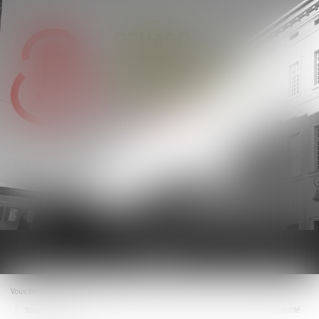
Ouvrir
le
menu
Vous êtes ici :
Accueil
Sous-traitance et garantie de paiement : la Cour de cassation confirme la responsabilité