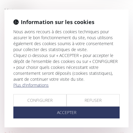
Historique
Construction : surélévation des copropriétés et
Information sur les cookies
dispositions de la loi Climat résilience
Nous avons recours à des cookies techniques pour
Contrat conclu hors établissement et exécution
assurer le bon fonctionnement du site, nous utilisons
également des cookies soumis à votre consentement
volontaire en connaissance du vice qui l'affecte
pour collecter des statistiques de visite.
Trouble de jouissance causé par un tiers et responsabilité
Cliquez ci-dessous sur « ACCEPTER » pour accepter le
de la SCI bailleresse
dépôt de l'ensemble des cookies ou sur « CONFIGURER
» pour choisir quels cookies nécessitant votre
Vaut dire la lettre de contestation de l’avocat annexée au
consentement seront déposés (cookies statistiques),
PV de lecture du projet d’état liquidatif
avant de continuer votre visite du site.
Plus d'informations
Covid-19 et loyer commercial : le droit dérogatoire
bloque le jeu de la garantie à première demande
CONFIGURER
REFUSER
Salarié itinérant et rémunération du temps de
déplacement entre deux clients
ACCEPTER
Sous-traitance : des risques professionnels accrus pour
les salariés