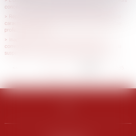
L'Urssaf notifie les effectifs permettant aux employeurs
concernés de déclarer la CSA pour l'année 2022
Réponse minimaliste du ministère de la Justice sur le
caractère universel du transfert universel de patrimoine
professionnel (TUPP)
Inaptitude : l’employeur doit verser le salaire
correspondant à l’emploi occupé par le salarié avant la
suspension du contrat, sans déduction possible.
<<
<
...
130
131
132
133
134
135
136
...
>
>>