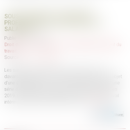
SOUS-TRAITANCE : DES RISQUES
PROFESSIONNELS ACCRUS POUR LES
SALARIÉS
Publié le :
21/03/2023
Droit du travail - Employeurs
/
Responsabilité accident du
travail
Source :
www.vie-publique.fr
Les salariés des entreprises sous-traitantes sont-ils
davantage exposés aux accidents du travail ? C’est l’objet
d'une étude publiée le 1er mars 2023 qui s’appuie sur une
série d'enquêtes concernant les conditions de travail en
2019. L'étude observe également la façon dont le travail
intérimaire peut être facteur de risques...
Lire la suite