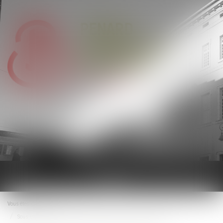
Ouvrir
le
menu
Vous êtes ici :
Accueil
Sous-traitance : des risques professionnels accrus pour les salariés