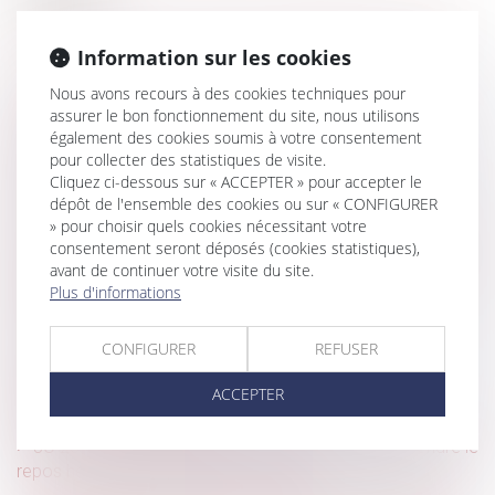
Plus-value de cession d’actions requalifiée en salaire et
PEA
Information sur les cookies
Le syndic doit accomplir toutes les diligences qui lui
Nous avons recours à des cookies techniques pour
incombent dans la gestion des travaux
assurer le bon fonctionnement du site, nous utilisons
également des cookies soumis à votre consentement
Non-retour illicite d’enfant : quelle juridiction est
pour collecter des statistiques de visite.
compétente ?
Cliquez ci-dessous sur « ACCEPTER » pour accepter le
dépôt de l'ensemble des cookies ou sur « CONFIGURER
Santé -Quelles sont les précautions à prendre au travail
» pour choisir quels cookies nécessitant votre
en cas de grand froid ?
consentement seront déposés (cookies statistiques),
Rappel de paiement d’heures supplémentaires et énième
avant de continuer votre visite du site.
Plus d'informations
rappel concernant la charge de la preuve
Le taux de la cotisation AGS sera porté à 0,20 % au
CONFIGURER
REFUSER
1er janvier 2024
Négociations commerciales entre fournisseurs et
ACCEPTER
distributeurs : du nouveau
JO 2024 : certaines entreprises vont pouvoir suspendre le
repos hebdomadaire de leurs salariés