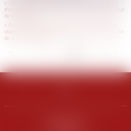
Complexité des opérations de partage et désignation
d’un notaire : le juge doit en plus commettre un juge chargé
de la surveillance
Précisions sur la recevabilité des actions en nullité de
clauses contractuelles introduites après l’entrée en vigueur
de la loi du 18 juin 2014
<<
<
...
95
96
97
98
99
100
101
...
>
>>
PENARD OOSTERLYNCK
BEVERAGGI