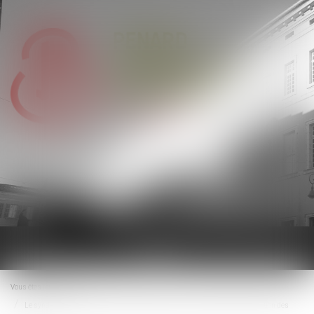
Ouvrir
le
menu
Vous êtes ici :
Accueil
Le syndic doit accomplir toutes les diligences qui lui incombent dans la gestion des