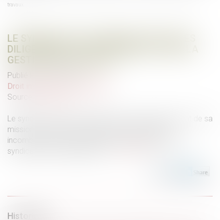
travaux
LE SYNDIC DOIT ACCOMPLIR TOUTES LES
DILIGENCES QUI LUI INCOMBENT DANS LA
GESTION DES TRAVAUX
Publié le :
19/12/2023
Droit immobilier
/
Copropriété
Source :
www.efl.fr
Le syndic commet une faute dans l’accomplissement de sa
mission lorsqu’il n’accomplit pas les diligences lui
incombant dans la gestion des travaux votés par le
syndicat des copropriétaires...
Lire la suite
Historique