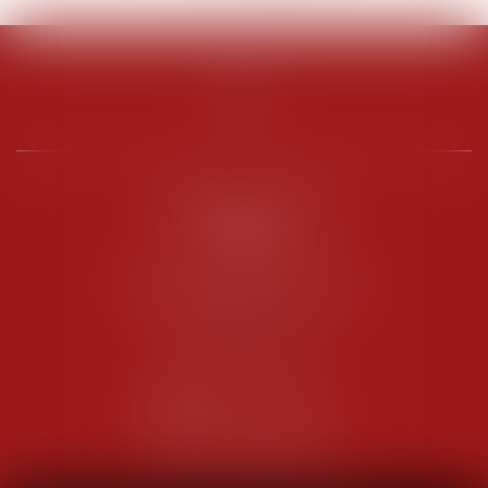
>
>>
PENARD OOSTERLYNCK
BEVERAGGI
Hôtel de Sade, 21 rue de l’Observance
84200 CARPENTRAS
Tél :
04 90 63 16 00
Fax : 04 90 63 12 52
NOUS CONTACTER
NOUS LOCALISER