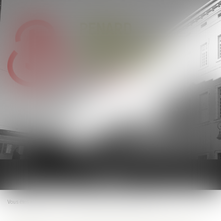
Ouvrir
le
menu
Vous êtes ici :
Accueil
Taux de cotisations sociales URSSAF 2024