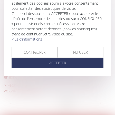
également des cookies soumis à votre consentement
De la prévention des RPS à la promotion de la QVCT
pour collecter des statistiques de visite.
Cliquez ci-dessous sur « ACCEPTER » pour accepter le
Taux de cotisations sociales URSSAF 2024
dépôt de l'ensemble des cookies ou sur « CONFIGURER
Comment transmettre son entreprise ?
» pour choisir quels cookies nécessitant votre
consentement seront déposés (cookies statistiques),
Bornes de recharge pour véhicules électriques : l’Autorité
avant de continuer votre visite du site.
rend son avis
Plus d'informations
Testament olographe partiellement daté par un tiers : pas
de nullité automatique
CONFIGURER
REFUSER
Clause de non-concurrence illicite et restitution de la
ACCEPTER
contrepartie financière indûment versée
CJUE : la protection du consommateur pour les services
en ligne
Fixation du loyer du bail renouvelé : compétence et
volonté des parties
<<
<
...
73
74
75
76
77
78
79
...