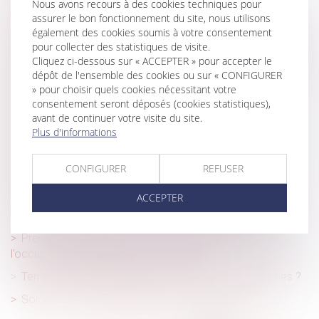
qualification de testament-partage
Nous avons recours à des cookies techniques pour
assurer le bon fonctionnement du site, nous utilisons
Abus de position dominante : le droit de la concurrence
également des cookies soumis à votre consentement
peut-il limiter la liberté d'expression de l'entreprise ?
pour collecter des statistiques de visite.
Cliquez ci-dessous sur « ACCEPTER » pour accepter le
Compromis de vente et promesse de vente : tout ce qu'il
dépôt de l'ensemble des cookies ou sur « CONFIGURER
faut savoir
» pour choisir quels cookies nécessitant votre
Entrepreneurs individuels : comment transférer votre
consentement seront déposés (cookies statistiques),
patrimoine professionnel ?
avant de continuer votre visite du site.
Plus d'informations
Frais professionnels : mieux vaut respecter la
modalité d'indemnisation prévue au contrat de travail
CONFIGURER
REFUSER
Prévoyance complémentaire : la Cour de cassation
rappelle le régime des contributions patronales
ACCEPTER
Comment résilier son bail d’habitation non meublée ?
Prestation compensatoire : non-prise en compte de
l’occupation gratuite du domicile conjugal
Temps de trajet, d’habillage : quid de vos contreparties ?
Soldes : consommateurs, quels sont vos droits ?