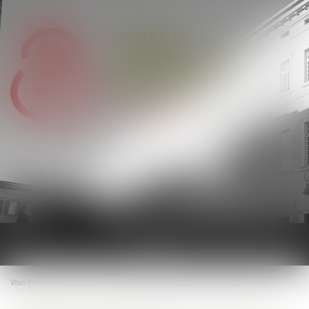
Ouvrir
le
menu
Vous êtes ici :
Accueil
Temps de trajet, d’habillage : quid de vos contreparties ?