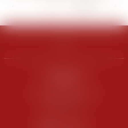
<<
<
...
159
160
161
162
163
164
165
...
>
>>
PENARD OOSTERLYNCK
BEVERAGGI
Hôtel de Sade, 21 rue de l’Observance
84200 CARPENTRAS
Tél :
04 90 63 16 00
Fax : 04 90 63 12 52
NOUS CONTACTER