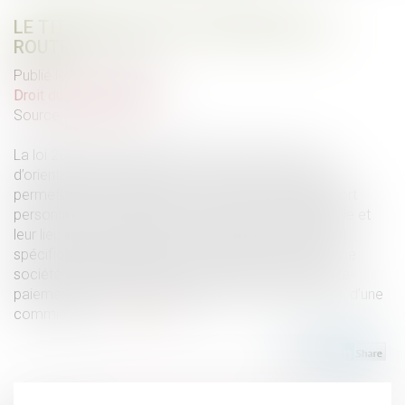
LE TITRE-MOBILITÉ EST ENFIN SUR LA
ROUTE
Publié le :
17/01/2022
Droit du travail - Salariés
Source :
www.efl.fr
La loi 2019-1428 du 24 décembre 2019, dite « loi
d’orientation des mobilités », a créé un titre-mobilité
permettant de prendre en charge les frais de transport
personnels des salariés entre leur résidence habituelle et
leur lieu de travail. Il s’agit d’une solution de paiement
spécifique, dématérialisée et prépayée, émise par une
société spécialisée qui les cède à l’employeur contre
paiement de leur valeur libératoire et, le cas échéant, d’une
commission...
Lire la suite