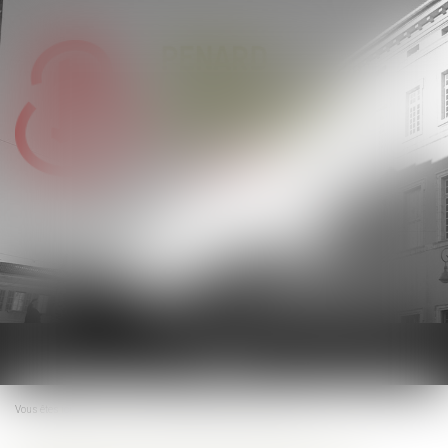
Ouvrir
le
menu
Vous êtes ici :
Accueil
Le titre-mobilité est enfin sur la route