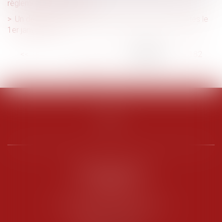
règlement de copropriété
Un décret permet l’entrée en vigueur du titre-mobilités le
1er janvier 2022
<<
<
...
177
178
179
180
181
182
183
...
>
>>
PENARD OOSTERLYNCK
BEVERAGGI
Hôtel de Sade, 21 rue de l’Observance
84200 CARPENTRAS