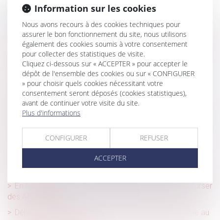
Information sur les cookies
Historique
Nous avons recours à des cookies techniques pour
Rupture de la période d’essai : quel délai de prévenance ?
assurer le bon fonctionnement du site, nous utilisons
également des cookies soumis à votre consentement
La commission mixte paritaire adopte le projet de loi
pour collecter des statistiques de visite.
relatif à la protection des enfants
Cliquez ci-dessous sur « ACCEPTER » pour accepter le
dépôt de l'ensemble des cookies ou sur « CONFIGURER
Le titre-mobilité est enfin sur la route
» pour choisir quels cookies nécessitant votre
Wish reste exclu des recherches Google en France,
consentement seront déposés (cookies statistiques),
l’appel est refusé
avant de continuer votre visite du site.
Plus d'informations
Réglementation technique & droit de la construction : ce
qui a changé au 1er janvier 2022
CONFIGURER
REFUSER
Hériter dans une famille recomposée
ACCEPTER
Sécurité sociale : tous les changements au 1er janvier
2022
En cas de divorce, l’un des époux peut devoir rembourser
des APL à l’autre
Délai de prescription en cas d’infraction ininterrompue au