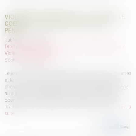
VIOLENCES CONJUGALES : LE « CONTRÔLE
COERCITIF » BIENTÔT DANS LE CODE
PÉNAL ?
Publié le :
11/04/2025
Droit de la famille, des personnes et de leur patrimoine
/
Violences familiales
Source :
www.publicsenat.fr
Le jeudi 20 mars 2025, la délégation aux droits des femmes
et la commission des Lois du Sénat auditionnaient des
chercheurs, des magistrates et un colonel de gendarmerie
au sujet de la consécration de la notion de « contrôle
coercitif » en droit français. Les députés ont adopté en
première lecture, le 28 janvier, une loi créant ce délit...
Lire la
suite