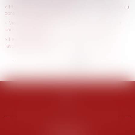
Publicité et crédits à la consommation : renforcement du
contrôle des mentions légales
Violences conjugales : le « contrôle coercitif » bientôt
dans le Code pénal ?
Le droit de retour légal se transmet aux héritiers de
l’ascendant donateur
<<
<
...
34
35
36
37
38
39
40
...
>
>>
PENARD OOSTERLYNCK