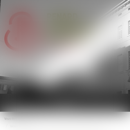
Ouvrir
le
menu
Vous êtes ici :
Accueil
Violences conjugales : le « contrôle coercitif » bientôt dans le Code pénal ?