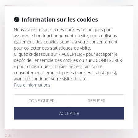
Historique
Information sur les cookies
Comportement sentimental et faute grave : une frontière
Nous avons recours à des cookies techniques pour
franchie selon la Cour de cassation
assurer le bon fonctionnement du site, nous utilisons
également des cookies soumis à votre consentement
Secret médical vs droit à la contradiction : la Cour
pour collecter des statistiques de visite.
tranche en faveur de la confidentialité
Cliquez ci-dessous sur « ACCEPTER » pour accepter le
dépôt de l'ensemble des cookies ou sur « CONFIGURER
Salariée enceinte : quelles sont les obligations de
» pour choisir quels cookies nécessitant votre
l’employeur ?
consentement seront déposés (cookies statistiques),
L'indice des loyers commerciaux (ILC) : un repère pour
avant de continuer votre visite du site.
Plus d'informations
l'évolution des loyers
Licenciement nul : les indemnités doivent inclure primes et
CONFIGURER
REFUSER
heures supplémentaires
Quelles utilisations du logement sont autorisées dans un
ACCEPTER
bail de location ?
Filiation naturelle et preuve de la possession d’état :
quand commence la prescription ?