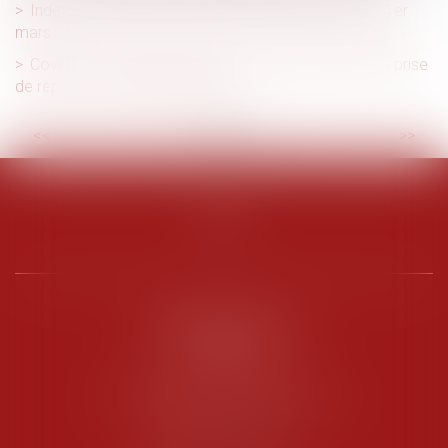
Index de l’égalité professionnelle à publier avant le 1er
mars
Covid-19 : reconduction des mesures permettant la prise
de repas sur les lieux de travail
<<
<
...
3
4
5
6
7
8
9
...
>
>>
PENARD OOSTERLYNCK
BEVERAGGI
Hôtel de Sade, 21 rue de l’Observance
84200 CARPENTRAS
Tél :
04 90 63 16 00