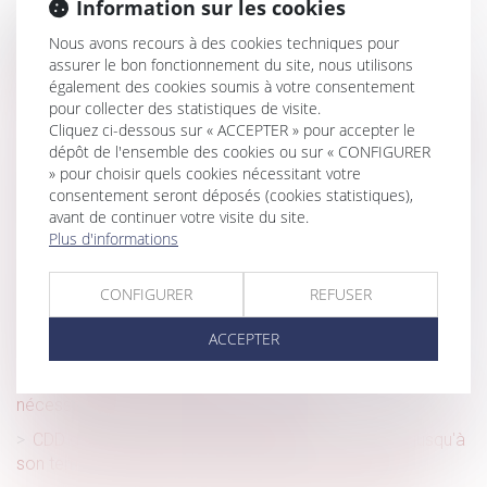
Information sur les cookies
Historique
Nous avons recours à des cookies techniques pour
assurer le bon fonctionnement du site, nous utilisons
Rupture conventionnelle : le recours au
également des cookies soumis à votre consentement
téléservice désormais obligatoire
pour collecter des statistiques de visite.
Cliquez ci-dessous sur « ACCEPTER » pour accepter le
Un PSE peut suivre une rupture conventionnelle collective
dépôt de l'ensemble des cookies ou sur « CONFIGURER
Nouveau report des visites et examens médicaux
» pour choisir quels cookies nécessitant votre
réalisés par les services de santé au travail
consentement seront déposés (cookies statistiques),
avant de continuer votre visite du site.
Modification des congés par l’employeur : conditions
Plus d'informations
Charge de travail, refus de promotion : la souffrance du
salarié et l’obligation de sécurité de l’employeur
CONFIGURER
REFUSER
Le salarié au forfait jours ne doit pas confondre
ACCEPTER
autonomie et liberté totale
Le dépassement de la durée maximale de travail cause
nécessairement un préjudice au salarié
CDD de remplacement à terme précis : il doit aller jusqu'à
son terme, même si le salarié remplacé est décédé