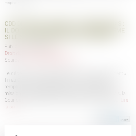
remplacé est décédé
CDD DE REMPLACEMENT À TERME PRÉCIS :
IL DOIT ALLER JUSQU'À SON TERME, MÊME
SI LE SALARIÉ REMPLACÉ EST DÉCÉDÉ
Publié le :
02/03/2022
Droit du travail - Employeurs
Source :
www.editions-legislatives.fr
Le décès du salarié remplacé met-il « automatiquement »
fin au CDD ou à la mission d'intérim conclu pour le
remplacer ? Dans l'hypothèse où ce contrat ou cette
mission de remplacement a été conclu à terme précis, la
Cour de cassation répond clairement par la négative...
Lire
la suite