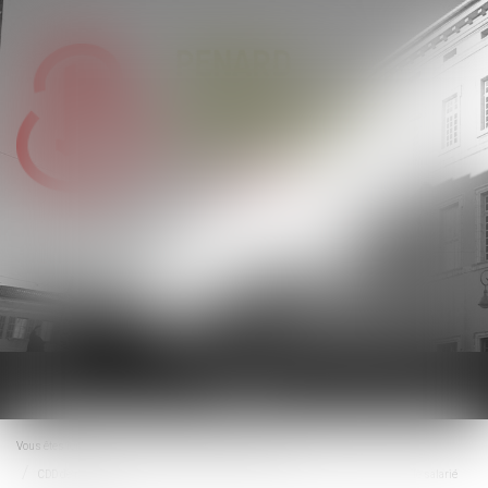
Ouvrir
le
menu
Vous êtes ici :
Accueil
Droit du travail - Employeurs
CDD de remplacement à terme précis : il doit aller jusqu'à son terme, même si le salarié