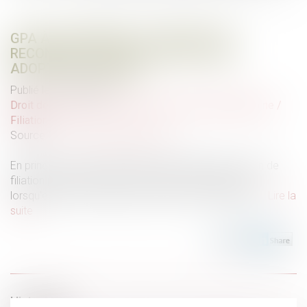
GPA À L'ÉTRANGER : L'EXEQUATUR
RECONNAÎT LA FILIATION, PAS UNE
ADOPTION PLÉNIÈRE
Publié le :
04/08/2026
Droit de la famille, des personnes et de leur patrimoine
/
Filiation
Source :
www.lemag-juridique.com
En principe, une décision étrangère établissant un lien de
filiation produit ses effets en France sans exequatur
lorsqu'elle ne nécessite aucune mesure d'exécution...
Lire la
suite
Historique