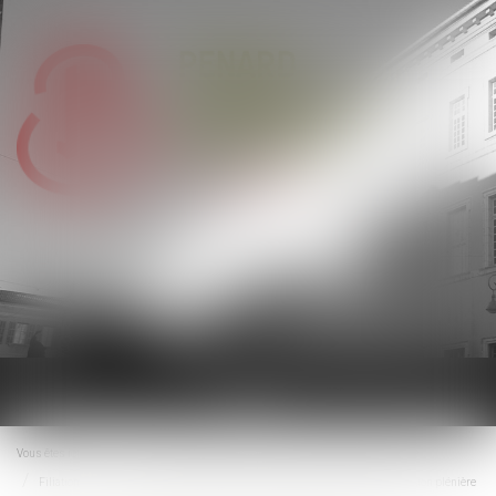
Ouvrir
le
menu
Vous êtes ici :
Accueil
Droit de la famille, des personnes et de leur patrimoine
Filiation
GPA à l'étranger : l'exequatur reconnaît la filiation, pas une adoption plénière