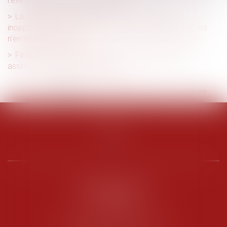
l’exequatur en matière d’adoption
La désuétude de l’article 30-3 du Code civil est
inopposable aux enfants mineurs lorsque leur ascendant
n'en a pas fait l'objet
Filiation issue d’une GPA : une reconnaissance sans
assimilation à l’adoption plénière
<<
<
1
2
3
4
5
6
7
...
>
>>
PENARD OOSTERLYNCK
BEVERAGGI
Hôtel de Sade, 21 rue de l’Observance