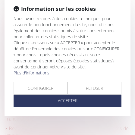
GPA à l'étranger : l'exequatur reconnaît la filiation, pas une
Information sur les cookies
adoption plénière
Nous avons recours à des cookies techniques pour
Recherche de paternité internationale : cassation de
assurer le bon fonctionnement du site, nous utilisons
également des cookies soumis à votre consentement
l’arrêt appliquant la loi de Floride
pour collecter des statistiques de visite.
Contestation de paternité : les juges ne peuvent pas
Cliquez ci-dessous sur « ACCEPTER » pour accepter le
relever d’office le moyen tiré de la prescription
dépôt de l'ensemble des cookies ou sur « CONFIGURER
» pour choisir quels cookies nécessitant votre
Retour d’un enfant déplacé illicitement : la stabilité
consentement seront déposés (cookies statistiques),
affective et scolaire ne caractérise pas une situation
avant de continuer votre visite du site.
intolérable
Plus d'informations
Filiation naturelle et preuve de la possession d’état :
quand commence la prescription ?
CONFIGURER
REFUSER
Procréation médicalement assistée et décès du conjoint
ACCEPTER
: est-ce la fin du projet parental ?
Procréation post mortem : vers une autorisation en
France ?
Reconnaissance des jugements étrangers : les limites de